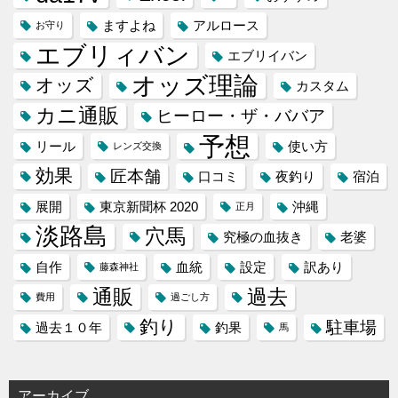
ますよね
アルロース
お守り
エブリィバン
エブリイバン
オッズ理論
オッズ
カスタム
カニ通販
ヒーロー・ザ・ババア
予想
リール
使い方
レンズ交換
効果
匠本舗
口コミ
夜釣り
宿泊
展開
東京新聞杯 2020
沖縄
正月
淡路島
穴馬
究極の血抜き
老婆
自作
血統
設定
訳あり
藤森神社
通販
過去
費用
過ごし方
釣り
駐車場
過去１０年
釣果
馬
アーカイブ