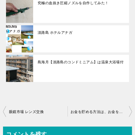
究極の血抜き圧縮ノズルを自作してみた！
淡路島 ホテルアナガ
島海月【淡路島のコンドミニアム】は温泉大浴場付
投
眼鏡市場 レンズ交換
お金を貯める方法は、お金を使うこと！？
稿
ナ
コメントを残す