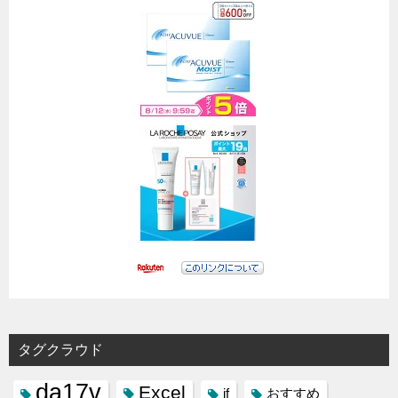
タグクラウド
da17v
Excel
if
おすすめ