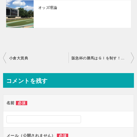
オッズ理論
投
小倉大賞典
阪急杯の勝馬はＧⅠを制す！その条件とは！？
稿
ナ
コメントを残す
ビ
ゲ
名前
必須
ー
シ
ョ
ン
メール（公開されません）
必須