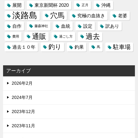
展開
東京新聞杯 2020
沖縄
正月
淡路島
穴馬
究極の血抜き
老婆
自作
血統
設定
訳あり
藤森神社
通販
過去
費用
過ごし方
釣り
駐車場
過去１０年
釣果
馬
アーカイブ
2026年2月
2024年7月
2023年12月
2023年11月