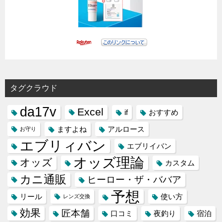
タグクラウド
da17v
Excel
if
おすすめ
ますよね
アルロース
お守り
エブリィバン
エブリイバン
オッズ理論
オッズ
カスタム
カニ通販
ヒーロー・ザ・ババア
予想
リール
使い方
レンズ交換
効果
匠本舗
口コミ
夜釣り
宿泊