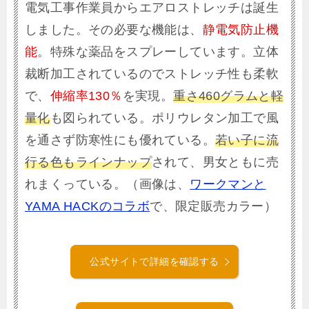
電気工事作業員からエアロストレッチは誕生
しました。その必要な機能は、
静電気防止機
能
。特殊な薬品をスプレーしています。立体
裁断加工されているのでストレッチ性も柔軟
で、
伸縮率130％
を実現。
重さ460グラムと軽
量化
も図られている。ポリウレタン加工で風
を通さず防寒性にも優れている。
若い子に流
行る色もラインナップ
されて、男女ともに売
れまくっている。（画像は、
ワークマンと
YAMA HACKのコラボ
で、限定販売カラー）
公式サイトで詳細を確認する