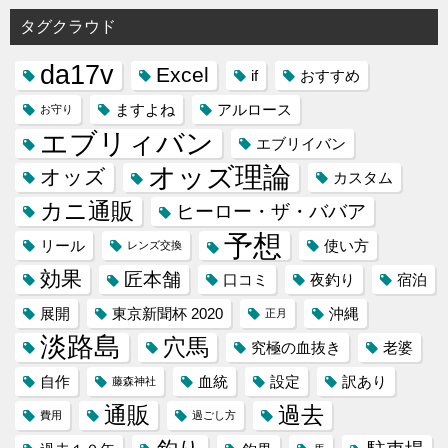
タグクラウド
da17v
Excel
if
おすすめ
ますよね
アルロース
お守り
エブリィバン
エブリイバン
オッズ理論
オッズ
カスタム
カニ通販
ヒーロー・ザ・ババア
予想
リール
使い方
レンズ交換
効果
匠本舗
口コミ
夜釣り
宿泊
展開
東京新聞杯 2020
沖縄
正月
淡路島
穴馬
究極の血抜き
老婆
自作
血統
設定
訳あり
藤森神社
通販
過去
費用
過ごし方