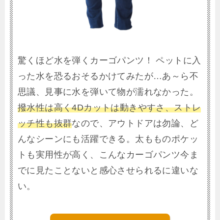
驚くほど水を弾くカーゴパンツ！ ペットに入
った水を恐るおそるかけてみたが…あ～ら不
思議、見事に水を弾いて物が濡れなかった。
撥水性は高く4Dカットは動きやすさ、ストレ
ッチ性も抜群
なので、アウトドアは勿論、ど
んなシーンにも活躍できる。太もものポケッ
トも実用性が高く、こんなカーゴパンツ今ま
でに見たことないと感心させられるに違いな
い。