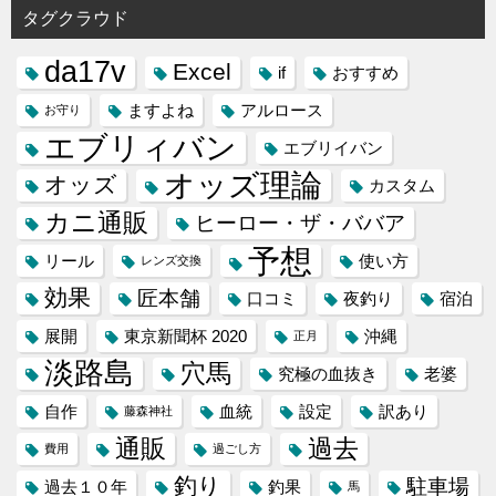
タグクラウド
da17v
Excel
if
おすすめ
ますよね
アルロース
お守り
エブリィバン
エブリイバン
オッズ理論
オッズ
カスタム
カニ通販
ヒーロー・ザ・ババア
予想
リール
使い方
レンズ交換
効果
匠本舗
口コミ
夜釣り
宿泊
展開
東京新聞杯 2020
沖縄
正月
淡路島
穴馬
究極の血抜き
老婆
自作
血統
設定
訳あり
藤森神社
通販
過去
費用
過ごし方
釣り
駐車場
過去１０年
釣果
馬